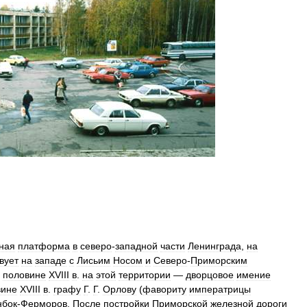
ная
платформа
в
северо
-
западной
части
Ленинграда
,
на
вует
на
западе
с
Лисьим
Носом
и
Северо
-
Приморским
половине
XVIII
в
.
на
этой
территории
—
дворцовое
имение
вине
XVIII
в
.
графу
Г
.
Г
.
Орлову
(
фавориту
императрицы
нбок
-
Ферморов
.
После
постройки
Приморской
железной
дороги