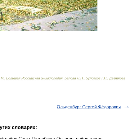
-
М
.
:
Большая
Российская
энциклопедия
.
Белова
Л
.
Н
.,
Булдаков
Г
.
Н
.,
Дегтярев
Ольденбург Сергей Фёдорович
угих словарях:
й район Санкт Петербурга Ольгино район города