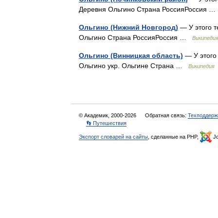
Деревня Ольгино Страна РоссияРоссия 
Ольгино (Нижний Новгород)
— У этого т
Ольгино Страна РоссияРоссия …
Википеди
Ольгино (Винницкая область)
— У этого 
Ольгино укр. Ольгине Страна …
Википедия
© Академик, 2000-2026
Обратная связь:
Техподдерж
👣 Путешествия
Экспорт словарей на сайты
, сделанные на PHP,
Jo