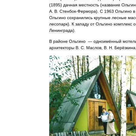
(
1895
)
дачная
местность
(
название
Ольгин
А
.
В
.
Стенбок
-
Фермора
).
С
1963
Ольгино
в
Ольгино
сохранились
крупные
лесные
мас
лесопарк
).
К
западу
от
Ольгино
комплекс
о
Ленинграда
).
В
районе
Ольгино
—
одноимённый
мотел
архитекторы
В
.
С
.
Маслов
,
В
.
Н
.
Берёзкина