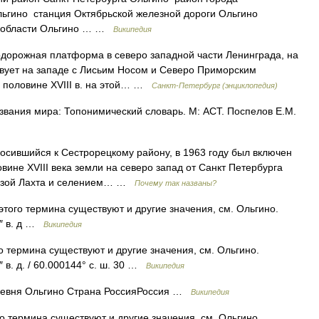
ьгино станция Октябрьской железной дороги Ольгино
й области Ольгино … …
Википедия
рожная платформа в северо западной части Ленинграда, на
твует на западе с Лисьим Носом и Северо Приморским
й половине ХVIII в. на этой… …
Санкт-Петербург (энциклопедия)
вания мира: Топонимический словарь. М: АСТ. Поспелов Е.М.
сившийся к Сестрорецкому району, в 1963 году был включен
вине XVIII века земли на северо запад от Санкт Петербурга
 мызой Лахта и селением… …
Почему так названы?
того термина существуют и другие значения, см. Ольгино.
9″ в. д …
Википедия
о термина существуют и другие значения, см. Ольгино.
″ в. д. / 60.000144° с. ш. 30 …
Википедия
евня Ольгино Страна РоссияРоссия …
Википедия
о термина существуют и другие значения, см. Ольгино.