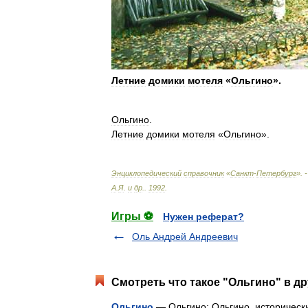
Летние
домики
мотеля
«
Ольгино
».
Ольгино
.
Летние
домики
мотеля
«
Ольгино
».
Энциклопедический
справочник
«
Санкт
-
Петербург
». 
А
.
Я
.
и
др
.
.
1992
.
Игры ⚽
Нужен реферат?
Оль Андрей Андреевич
Смотреть что такое "Ольгино" в др
Ольгино
— Ольгино: Ольгино исторически