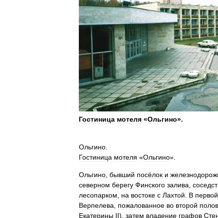
Гостиница
мотеля
«
Ольгино
».
Ольгино
.
Гостиница
мотеля
«
Ольгино
».
Ольгино
,
бывший
посёлок
и
железнодорож
северном
берегу
Финского
залива
,
соседст
лесопарком
,
на
востоке
с
Лахтой
.
В
первой
Верпелева
,
пожалованное
во
второй
поло
Екатерины
II
),
затем
владение
графов
Сте