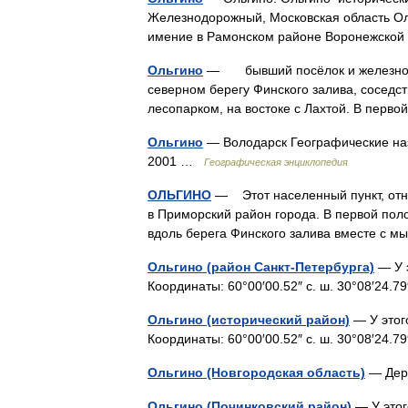
Железнодорожный, Московская область Ол
имение в Рамонском районе Воронежско
Ольгино
— бывший посёлок и железнодо
северном берегу Финского залива, соседс
лесопарком, на востоке с Лахтой. В перво
Ольгино
— Володарск Географические наз
2001 …
Географическая энциклопедия
ОЛЬГИНО
— Этот населенный пункт, отно
в Приморский район города. В первой поло
вдоль берега Финского залива вместе с
Ольгино (район Санкт-Петербурга)
— У э
Координаты: 60°00′00.52″ с. ш. 30°08′24.7
Ольгино (исторический район)
— У этог
Координаты: 60°00′00.52″ с. ш. 30°08′24.79
Ольгино (Новгородская область)
— Дер
Ольгино (Починковский район)
— У этог