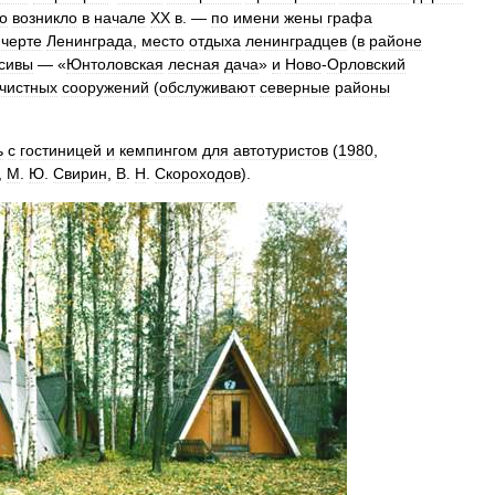
о
возникло
в
начале
XX
в
. —
по
имени
жены
графа
черте
Ленинграда
,
место
отдыха
ленинградцев
(
в
районе
сивы
— «
Юнтоловская
лесная
дача
»
и
Ново
-
Орловский
чистных
сооружений
(
обслуживают
северные
районы
ь
с
гостиницей
и
кемпингом
для
автотуристов
(
1980
,
,
М
.
Ю
.
Свирин
,
В
.
Н
.
Скороходов
).