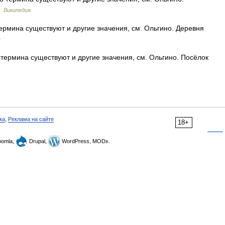
…
Википедия
ермина существуют и другие значения, см. Ольгино. Деревня
я
термина существуют и другие значения, см. Ольгино. Посёлок
ка
,
Реклама на сайте
18+
omla,
Drupal,
WordPress, MODx.